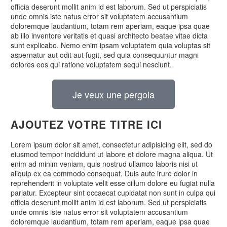
officia deserunt mollit anim id est laborum. Sed ut perspiciatis
unde omnis iste natus error sit voluptatem accusantium
doloremque laudantium, totam rem aperiam, eaque ipsa quae
ab illo inventore veritatis et quasi architecto beatae vitae dicta
sunt explicabo. Nemo enim ipsam voluptatem quia voluptas sit
aspernatur aut odit aut fugit, sed quia consequuntur magni
dolores eos qui ratione voluptatem sequi nesciunt.
Je veux une pergola
AJOUTEZ VOTRE TITRE ICI
Lorem ipsum dolor sit amet, consectetur adipisicing elit, sed do
eiusmod tempor incididunt ut labore et dolore magna aliqua. Ut
enim ad minim veniam, quis nostrud ullamco laboris nisi ut
aliquip ex ea commodo consequat. Duis aute irure dolor in
reprehenderit in voluptate velit esse cillum dolore eu fugiat nulla
pariatur. Excepteur sint occaecat cupidatat non sunt in culpa qui
officia deserunt mollit anim id est laborum. Sed ut perspiciatis
unde omnis iste natus error sit voluptatem accusantium
doloremque laudantium, totam rem aperiam, eaque ipsa quae